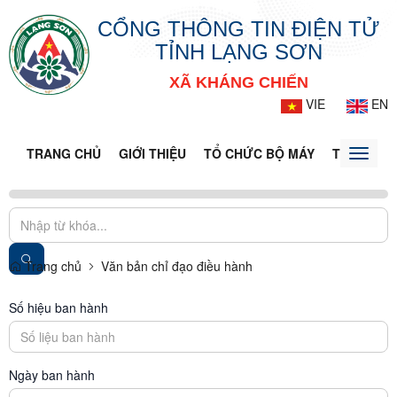
CỔNG THÔNG TIN ĐIỆN TỬ
TỈNH LẠNG SƠN
XÃ KHÁNG CHIẾN
VIE
EN
TRANG CHỦ
GIỚI THIỆU
TỔ CHỨC BỘ MÁY
TIN TỨC -
Toggle
naviga
Trang chủ
Văn bản chỉ đạo điều hành
Số hiệu ban hành
Ngày ban hành