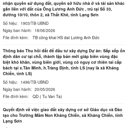
nhận quyền sử dụng đất, quyền sở hữu nhà ở và tài sản khác
gắn liền với đất của Ông Lương Anh Đức , trú tại Số 33,
đường 10/10, thôn 2, xã Thất Khê, tỉnh Lạng Sơn
Số hiệu:
1903/TB-UBND
Ngày ban hành:
18/06/2026
File đính kèm:
TB công khai HS dat Lương Anh Đức
Thông báo Thu hồi đất để đầu tư xây dựng Dự án: Sắp xếp ổn
định dân cư tại chỗ, thành lập bản mới giáp biên vùng đặc
biệt khó khăn, vùng biên giới, vùng có nguy cơ thiên tai cấp
bách tại x.Tân Minh, h.Tràng Định, tỉnh LS (nay là xã Kháng
Chiến, tỉnh LS)
Số hiệu:
1496/TB-UBND
Ngày ban hành:
20/05/2026
File đính kèm:
QD ( Tu Van Ta)
Quyết định về việc giao đất xây dựng cơ sở Giáo dục và Đào
tạo cho Trường Mầm Non Kháng Chiến, xã Kháng Chiến, tỉnh
Lạng Sơn