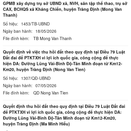
GPMB xây dựng trụ sở UBND xã, NVH, sân tập thể thao, trụ sở
CAX, BCHQS xã Kháng Chiến, huyện Tràng Định (Mong Van
Thanh)
Số hiệu:
1453/TB-UBND
Ngày ban hành:
18/05/2026
File đính kèm:
TB Mong Van Thanh
Quyết định về việc thu hồi đất theo quy định tại Điều 79 Luật
Đất đai để PTKTXH vì lợi ích quốc gia, công cộng để thực
hiện DA: Đường Lũng Vài-Bình Độ-Tân Minh đoạn từ Km12-
Km20, huyện Tràng Định (Nong Van Tien)
Số hiệu:
1307/QĐ-UBND
Ngày ban hành:
07/05/2026
File đính kèm:
QD Nong Van Tien
Quyết định thu hồi đất theo quy định tại Điều 79 Luật Đất đai
để PTKTXH vì lợi ích quốc gia, công cộng để thực hiện DA:
Đường Lũng Vài-Bình Độ-Tân Minh đoạn từ Km12-Km20,
huyện Tràng Định (Ma Minh Hiếu)