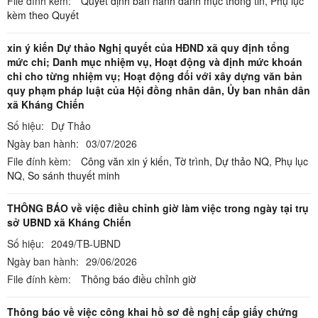
File đính kèm:
Quyết định ban hành danh mục thông tin,
Phụ lục
kèm theo Quyết
xin ý kiến Dự thảo Nghị quyết của HĐND xã quy định tổng
mức chi; Danh mục nhiệm vụ, Hoạt động và định mức khoán
chi cho từng nhiệm vụ; Hoạt động đối với xây dựng văn bản
quy phạm pháp luật của Hội đồng nhân dân, Ủy ban nhân dân
xã Kháng Chiến
Số hiệu:
Dự Thảo
Ngày ban hành:
03/07/2026
File đính kèm:
Công văn xin ý kiến,
Tờ trình,
Dự thảo NQ,
Phụ lục
NQ,
So sánh thuyết minh
THÔNG BÁO về việc điều chỉnh giờ làm việc trong ngày tại trụ
sở UBND xã Kháng Chiến
Số hiệu:
2049/TB-UBND
Ngày ban hành:
29/06/2026
File đính kèm:
Thông báo điều chỉnh giờ
Thông báo về việc công khai hồ sơ đề nghị cấp giấy chứng