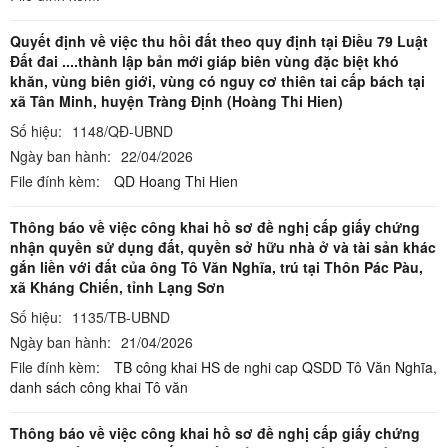
Quyết định về việc thu hồi đất theo quy định tại Điều 79 Luật
Đất đai ....thành lập bản mới giáp biên vùng đặc biệt khó
khăn, vùng biên giới, vùng có nguy cơ thiên tai cấp bách tại
xã Tân Minh, huyện Tràng Định (Hoàng Thi Hien)
Số hiệu:
1148/QĐ-UBND
Ngày ban hành:
22/04/2026
File đính kèm:
QD Hoang Thi Hien
Thông báo về việc công khai hồ sơ đề nghị cấp giấy chứng
nhận quyền sử dụng đất, quyền sở hữu nhà ở và tài sản khác
gắn liền với đất của ông Tô Văn Nghĩa, trú tại Thôn Pác Pàu,
xã Kháng Chiến, tỉnh Lạng Sơn
Số hiệu:
1135/TB-UBND
Ngày ban hành:
21/04/2026
File đính kèm:
TB công khai HS de nghi cap QSDD Tô Văn Nghĩa,
danh sách công khai Tô văn
Thông báo về việc công khai hồ sơ đề nghị cấp giấy chứng