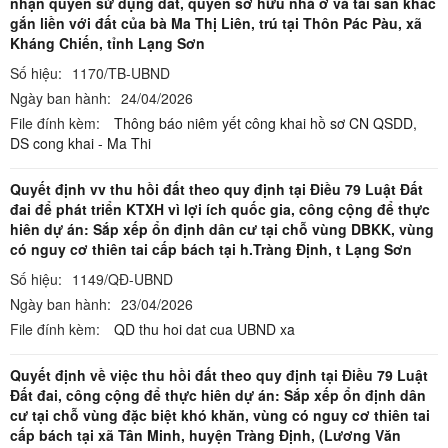
nhận quyền sử dụng đất, quyền sở hữu nhà ở và tài sản khác
gắn liền với đất của bà Ma Thị Liên, trú tại Thôn Pác Pàu, xã
Kháng Chiến, tỉnh Lạng Sơn
Số hiệu:
1170/TB-UBND
Ngày ban hành:
24/04/2026
File đính kèm:
Thông báo niêm yết công khai hồ sơ CN QSDD,
DS cong khai - Ma Thi
Quyết định vv thu hồi đất theo quy định tại Điều 79 Luật Đất
đai để phát triển KTXH vì lợi ích quốc gia, công cộng để thực
hiên dự án: Sắp xếp ổn định dân cư tại chỗ vùng DBKK, vùng
có nguy cơ thiên tai cấp bách tại h.Tràng Định, t Lạng Sơn
Số hiệu:
1149/QĐ-UBND
Ngày ban hành:
23/04/2026
File đính kèm:
QD thu hoi dat cua UBND xa
Quyết định về việc thu hồi đất theo quy định tại Điều 79 Luật
Đất đai, công cộng để thực hiên dự án: Sắp xếp ổn định dân
cư tại chỗ vùng đặc biệt khó khăn, vùng có nguy cơ thiên tai
cấp bách tại xã Tân Minh, huyện Tràng Định, (Lương Văn