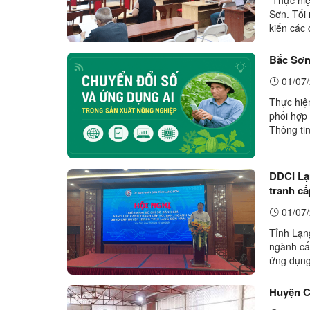
Sơn. Tối
kiến các
Cụm công
Bắc Sơn
01/07/
Thực hiệ
phối hợp
Thông ti
"Chuyển 
DDCI Lạn
tranh c
01/07/
Tỉnh Lạng
ngành cấ
ứng dụng 
truy cập 
Huyện C