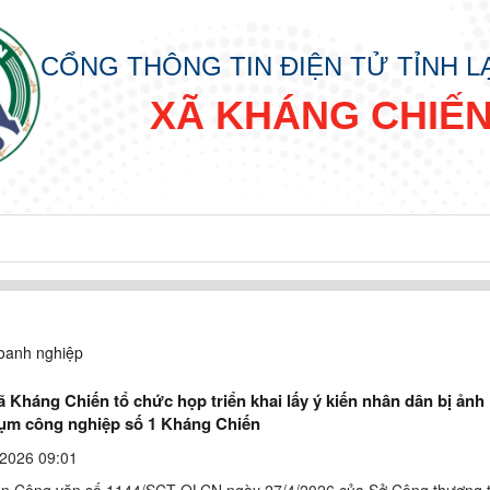
CỔNG THÔNG TIN ĐIỆN TỬ TỈNH 
XÃ KHÁNG CHIẾ
oanh nghiệp
 Kháng Chiến tổ chức họp triển khai lấy ý kiến nhân dân bị ản
ụm công nghiệp số 1 Kháng Chiến
2026 09:01
n Công văn số 1144/SCT-QLCN ngày 27/4/2026 của Sở Công thương 