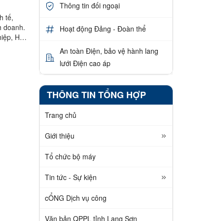
Thông tin đối ngoại
h tế,
nh doanh.
Hoạt động Đảng - Đoàn thể
hiệp, HTX
An toàn Điện, bảo vệ hành lang
lưới Điện cao áp
THÔNG TIN TỔNG HỢP
Trang chủ
Giới thiệu
Tổ chức bộ máy
Tin tức - Sự kiện
cỔNG Dịch vụ công
Văn bản QPPL tỉnh Lạng Sơn