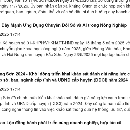
 ngày 11/7/2026, Ủy ban nhân dân xã Kháng Chiến tổ chức họp triển kha
 cơ quan, ban ngành, đoàn thể và các hộ dân bị ảnh hưởng quy hoạch 
 nghiệp số 1 Kháng Chiến thuộc xã Kháng ...
 Đẩy Mạnh Ứng Dụng Chuyển Đổi Số và AI trong Nông Nghiệp
2025 17:14
n Kế hoạch số 01-KHPH/VHKH&TT-HND ngày 15 tháng 5 năm 2025 về
 chuyển giao khoa học công nghệ năm 2025, giữa Phòng Văn hóa, Kho
n và Hội Nông dân huyện Bắc Sơn. Ngày 23/5/2025 một lớp tập huấn c
đổi số và Ứng dụng AI trong sản xuất nông nghiệp" ...
g Sơn 2024 - Khởi động triển khai khảo sát đánh giá năng lực 
ấp sở, ban, ngành cấp tỉnh và UBND cấp huyện (DDCI) năm 2024
2025 17:14
 Sơn đã chính thức triển khai khảo sát, đánh giá năng lực cạnh tranh 
p tỉnh và UBND cấp huyện (DDCI) năm 2024. Đây cũng là năm đầu tiê
công nghệ thông tin vào việc khảo sát thông qua hệ thống lưu trữ, qu
dữ liệu trên một nền tảng đám mây ...
ao Lộc đồng hành phát triển cùng doanh nghiệp, hợp tác xã