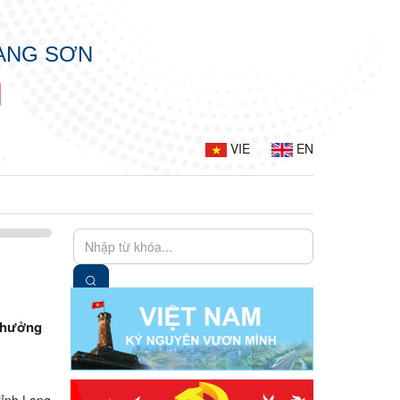
LẠNG SƠN
N
VIE
EN
h hưởng
tỉnh Lạng