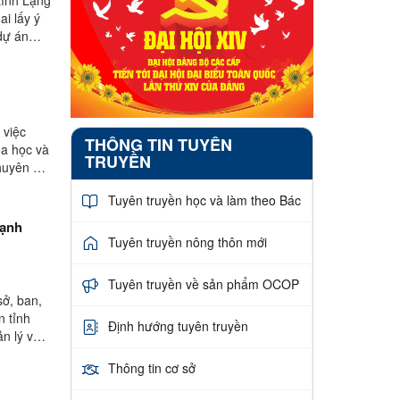
i lấy ý
dự án
 việc
THÔNG TIN TUYÊN
a học và
TRUYỀN
huyên đề
Tuyên truyền học và làm theo Bác
cạnh
Tuyên truyền nông thôn mới
Tuyên truyền về sản phẩm OCOP
sở, ban,
n tỉnh
Định hướng tuyên truyền
ản lý và
Thông tin cơ sở