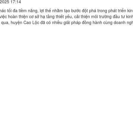
2025 17:14
hác tối đa tiềm năng, lợi thế nhằm tạo bước đột phá trong phát triển kin
việc hoàn thiện cơ sở hạ tầng thiết yếu, cải thiện môi trường đầu tư ki
n qua, huyện Cao Lộc đã có nhiều giải pháp đồng hành cùng doanh ng
n, qua đó đóng góp quan trọng ...