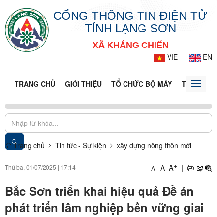
CỔNG THÔNG TIN ĐIỆN TỬ
TỈNH LẠNG SƠN
XÃ KHÁNG CHIẾN
VIE
EN
TRANG CHỦ
GIỚI THIỆU
TỔ CHỨC BỘ MÁY
TIN TỨC -
Toggle
naviga
Trang chủ
Tin tức - Sự kiện
xây dựng nông thôn mới
+
A
Thứ ba, 01/07/2025
|
17:14
A
|
-
A
Bắc Sơn triển khai hiệu quả Đề án
phát triển lâm nghiệp bền vững giai