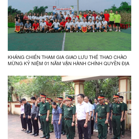
KHÁNG CHIẾN THAM GIA GIAO LƯU THỂ THAO CHÀO
MỪNG KỶ NIỆM 01 NĂM VẬN HÀNH CHÍNH QUYỀN ĐỊA
PHƯƠNG HAI CẤP.