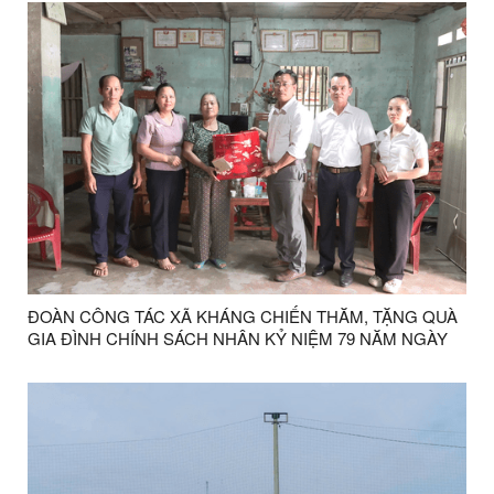
ĐOÀN CÔNG TÁC XÃ KHÁNG CHIẾN THĂM, TẶNG QUÀ
GIA ĐÌNH CHÍNH SÁCH NHÂN KỶ NIỆM 79 NĂM NGÀY
THƯƠNG BINH - LIỆT SĨ