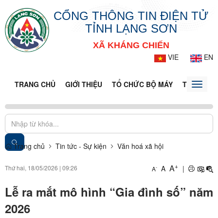
CỔNG THÔNG TIN ĐIỆN TỬ
TỈNH LẠNG SƠN
XÃ KHÁNG CHIẾN
VIE
EN
TRANG CHỦ
GIỚI THIỆU
TỔ CHỨC BỘ MÁY
TIN TỨC -
Toggle
naviga
Trang chủ
Tin tức - Sự kiện
Văn hoá xã hội
+
A
Thứ hai, 18/05/2026
|
09:26
A
|
-
A
Lễ ra mắt mô hình “Gia đình số” năm
2026