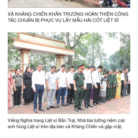
XÃ KHÁNG CHIẾN KHẨN TRƯƠNG HOÀN THIỆN CÔNG
TÁC CHUẨN BỊ PHỤC VỤ LẤY MẪU HÀI CỐT LIỆT SĨ
CHƯA XÁC ĐỊNH ĐƯỢC THÔNG TIN
Viếng Nghĩa trang Liệt sĩ Bản Trại, Nhà bia tưởng niệm các
anh hùng Liệt sĩ trên địa bàn xã Kháng Chiến và gặp mặt,
thăm hỏi, tặng quà gia đình chính sách