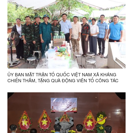
ỦY BAN MẶT TRẬN TỔ QUỐC VIỆT NAM XÃ KHÁNG
CHIẾN THĂM, TẶNG QUÀ ĐỘNG VIÊN TỔ CÔNG TÁC
THỰC HIỆN NHIỆM VỤ LẤY MẪU XÁC ĐỊNH DANH TÍNH
HÀI CỐT LIỆT SĨ