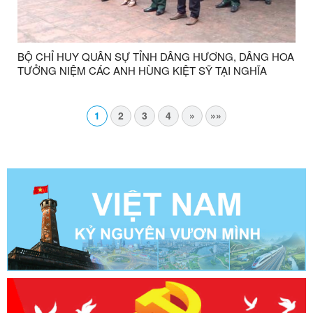
BỘ CHỈ HUY QUÂN SỰ TỈNH DÂNG HƯƠNG, DÂNG HOA
TƯỞNG NIỆM CÁC ANH HÙNG KIỆT SỸ TẠI NGHĨA
TRANG BẢN TRẠI
1
2
3
4
»
»»