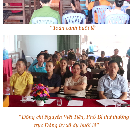
“Toàn cảnh buổi lễ”
“Đồng chí Nguyễn Viết Tiến, Phó Bí thư thường
trực Đảng ủy xã dự buổi lễ”