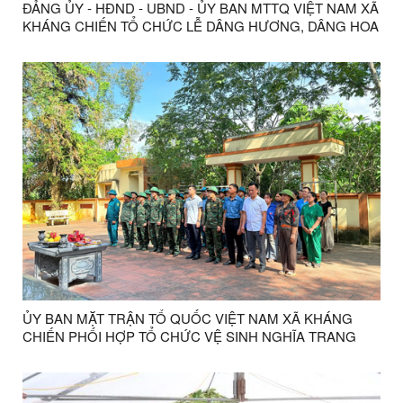
ĐẢNG ỦY - HĐND - UBND - ỦY BAN MTTQ VIỆT NAM XÃ
KHÁNG CHIẾN TỔ CHỨC LỄ DÂNG HƯƠNG, DÂNG HOA
TƯỞNG NIỆM CÁC ANH HÙNG LIỆT SĨ TẠI NGHĨA
TRANG LIỆT SĨ BẢN TRẠI
ỦY BAN MẶT TRẬN TỔ QUỐC VIỆT NAM XÃ KHÁNG
CHIẾN PHỐI HỢP TỔ CHỨC VỆ SINH NGHĨA TRANG
LIỆT SĨ BẢN TRẠI SAU KHI HOÀN THÀNH NHIỆM VỤ LẤY
MẪU XÁC ĐỊNH DANH TÍNH HÀI CỐT LIỆT SĨ