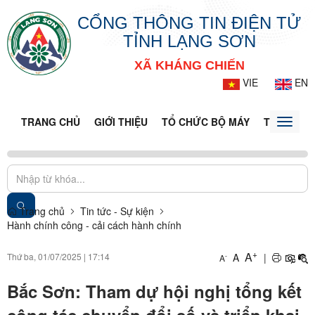
CỔNG THÔNG TIN ĐIỆN TỬ
TỈNH LẠNG SƠN
XÃ KHÁNG CHIẾN
VIE
EN
TRANG CHỦ
GIỚI THIỆU
TỔ CHỨC BỘ MÁY
TIN TỨC -
Toggle
naviga
Trang chủ
Tin tức - Sự kiện
Hành chính công - cải cách hành chính
+
A
Thứ ba, 01/07/2025
|
17:14
A
|
-
A
Bắc Sơn: Tham dự hội nghị tổng kết