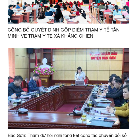
CÔNG BỐ QUYẾT ĐỊNH GỘP ĐIỂM TRẠM Y TẾ TÂN
MINH VỀ TRẠM Y TẾ XÃ KHÁNG CHIẾN
Bắc Sơn: Tham dự hội nghị tổng kết công tác chuyển đổi số