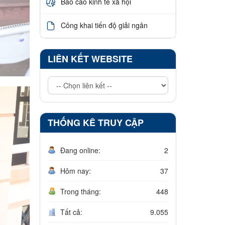
Báo cáo kinh tế xã hội
Công khai tiến độ giải ngân
LIÊN KẾT WEBSITE
THỐNG KÊ TRUY CẬP
Đang online:
2
Hôm nay:
37
Trong tháng:
448
Tất cả:
9.055