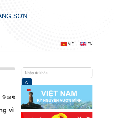
LẠNG SƠN
N
VIE
EN
ng vì