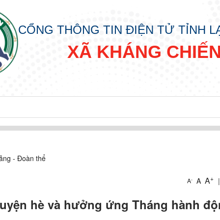
CỔNG THÔNG TIN ĐIỆN TỬ TỈNH 
XÃ KHÁNG CHIẾ
ảng - Đoàn thể
+
A
A
|
-
A
guyện hè và hưởng ứng Tháng hành độ