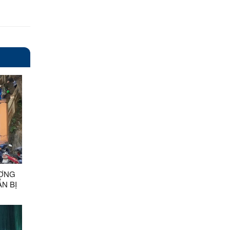
ƯƠNG
N BỊ
ỆT SĨ
G TIN