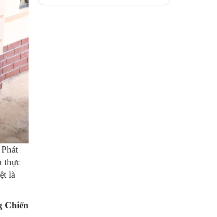
 Phát
 thực
ệt là
g Chiến