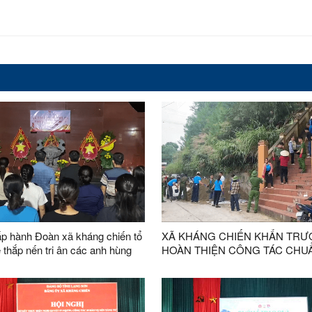
p hành Đoàn xã kháng chiến tổ
XÃ KHÁNG CHIẾN KHẨN TR
 thắp nến tri ân các anh hùng
HOÀN THIỆN CÔNG TÁC CHUẨ
PHỤC VỤ LẤY MẪU HÀI CỐT LI
CHƯA XÁC ĐỊNH ĐƯỢC THÔN