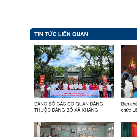
TIN TỨC LIÊN QUAN
ĐẢNG BỘ CÁC CƠ QUAN ĐẢNG
Ban chấ
THUỘC ĐẢNG BỘ XÃ KHÁNG
chức Lễ
CHIẾN, SINH HOẠT CHUYÊN ĐỀ TẠI
liệt sĩ
QUÊ BÁC