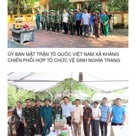
ỦY BAN MẶT TRẬN TỔ QUỐC VIỆT NAM XÃ KHÁNG
CHIẾN PHỐI HỢP TỔ CHỨC VỆ SINH NGHĨA TRANG
LIỆT SĨ BẢN TRẠI SAU KHI HOÀN THÀNH NHIỆM VỤ LẤY
MẪU XÁC ĐỊNH DANH TÍNH HÀI CỐT LIỆT SĨ