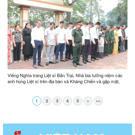
Viếng Nghĩa trang Liệt sĩ Bản Trại, Nhà bia tưởng niệm các
anh hùng Liệt sĩ trên địa bàn xã Kháng Chiến và gặp mặt,
thăm hỏi, tặng quà gia đình chính sách
1
2
3
4
5
»
»»