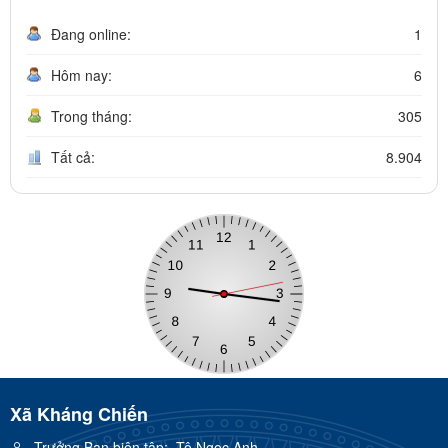
Đang online:
1
Hôm nay:
6
Trong tháng:
305
Tất cả:
8.904
Xã Kháng Chiến
Trưởng Ban biên tập:
Tô Ngọc Anh