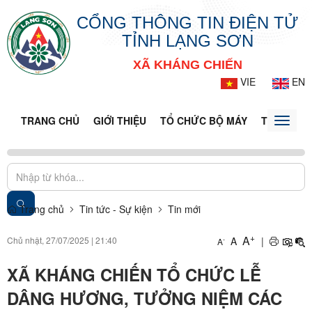
CỔNG THÔNG TIN ĐIỆN TỬ
TỈNH LẠNG SƠN
XÃ KHÁNG CHIẾN
VIE
EN
TRANG CHỦ
GIỚI THIỆU
TỔ CHỨC BỘ MÁY
TIN TỨC -
Toggle
naviga
Trang chủ
Tin tức - Sự kiện
Tin mới
+
A
Chủ nhật, 27/07/2025
|
21:40
A
|
-
A
XÃ KHÁNG CHIẾN TỔ CHỨC LỄ
DÂNG HƯƠNG, TƯỞNG NIỆM CÁC