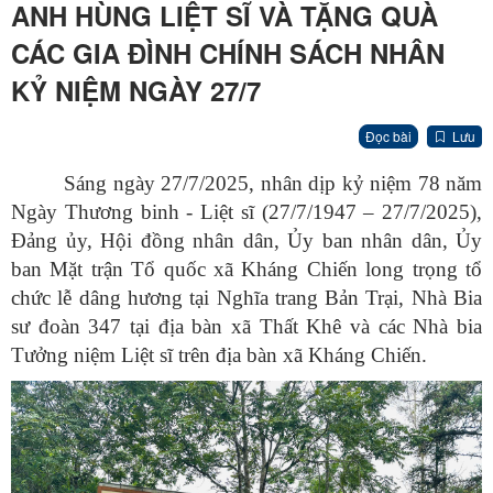
ANH HÙNG LIỆT SĨ VÀ TẶNG QUÀ
CÁC GIA ĐÌNH CHÍNH SÁCH NHÂN
KỶ NIỆM NGÀY 27/7
Đọc bài
Lưu
Sáng ngày 27/7/2025, nhân dịp kỷ niệm 78 năm
Ngày Thương binh - Liệt sĩ (27/7/1947 – 27/7/2025),
Đảng ủy, Hội đồng nhân dân, Ủy ban nhân dân, Ủy
ban Mặt trận Tổ quốc xã Kháng Chiến long trọng tổ
chức lễ dâng hương tại Nghĩa trang Bản Trại, Nhà Bia
sư đoàn 347 tại địa bàn xã Thất Khê và các Nhà bia
Tưởng niệm Liệt sĩ trên địa bàn xã Kháng Chiến.