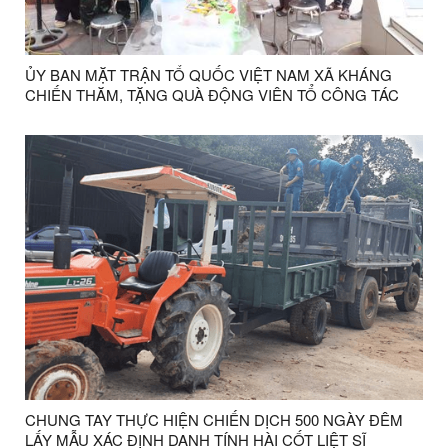
ỦY BAN MẶT TRẬN TỔ QUỐC VIỆT NAM XÃ KHÁNG
CHIẾN THĂM, TẶNG QUÀ ĐỘNG VIÊN TỔ CÔNG TÁC
THỰC HIỆN NHIỆM VỤ LẤY MẪU XÁC ĐỊNH DANH TÍNH
HÀI CỐT LIỆT SĨ
CHUNG TAY THỰC HIỆN CHIẾN DỊCH 500 NGÀY ĐÊM
LẤY MẪU XÁC ĐỊNH DANH TÍNH HÀI CỐT LIỆT SĨ