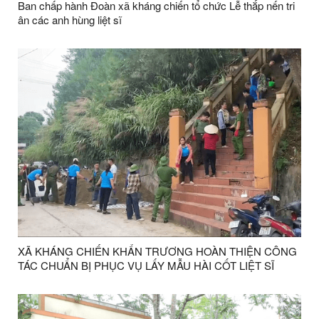
Ban chấp hành Đoàn xã kháng chiến tổ chức Lễ thắp nến tri
ân các anh hùng liệt sĩ
XÃ KHÁNG CHIẾN KHẨN TRƯƠNG HOÀN THIỆN CÔNG
TÁC CHUẨN BỊ PHỤC VỤ LẤY MẪU HÀI CỐT LIỆT SĨ
CHƯA XÁC ĐỊNH ĐƯỢC THÔNG TIN