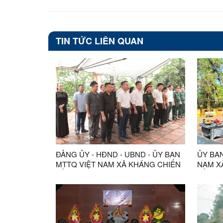
TIN TỨC LIÊN QUAN
ĐẢNG ỦY - HĐND - UBND - ỦY BAN
ỦY BA
MTTQ VIỆT NAM XÃ KHÁNG CHIẾN
NAM X
TỔ CHỨC LỄ DÂNG HƯƠNG, DÂNG
TỔ CH
HOA TƯỞNG NIỆM CÁC ANH HÙNG
LIỆT S
LIỆT SĨ TẠI NGHĨA TRANG LIỆT SĨ
THÀNH
BẢN TRẠI
ĐỊNH D