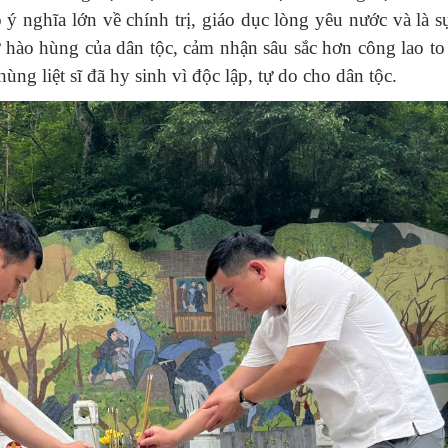
ý nghĩa lớn về chính trị, giáo dục lòng yêu nước và là s
 hào hùng của dân tộc, cảm nhận sâu sắc hơn công lao to
g liệt sĩ đã hy sinh vì độc lập, tự do cho dân tộc.