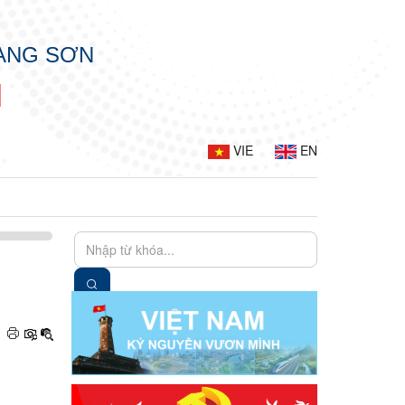
LẠNG SƠN
N
VIE
EN