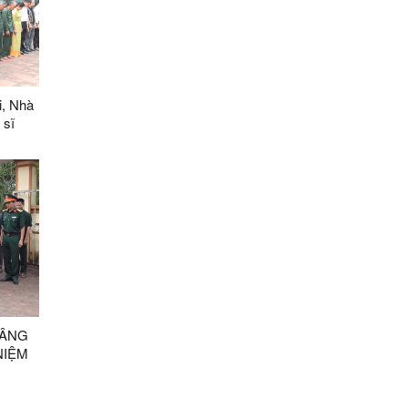
i, Nhà
 sĩ
gặp
chính
DÂNG
NIỆM
NGHĨA