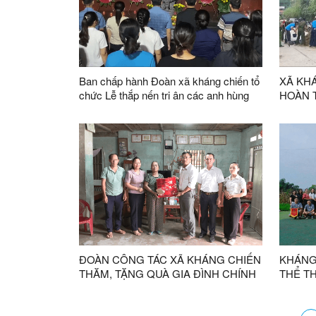
Ban chấp hành Đoàn xã kháng chiến tổ
XÃ KH
chức Lễ thắp nến tri ân các anh hùng
HOÀN 
liệt sĩ
PHỤC V
CHƯA 
ĐOÀN CÔNG TÁC XÃ KHÁNG CHIẾN
KHÁNG
THĂM, TẶNG QUÀ GIA ĐÌNH CHÍNH
THỂ T
SÁCH NHÂN KỶ NIỆM 79 NĂM NGÀY
01 NĂ
THƯƠNG BINH - LIỆT SĨ
ĐỊA PH