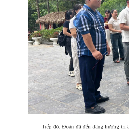
T
iếp đó
, Đoàn đã đến dâng hương tri â