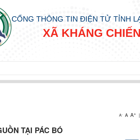
CỔNG THÔNG TIN ĐIỆN TỬ TỈNH 
XÃ KHÁNG CHIẾ
+
A
A
|
-
A
GUỒN TẠI PÁC BÓ