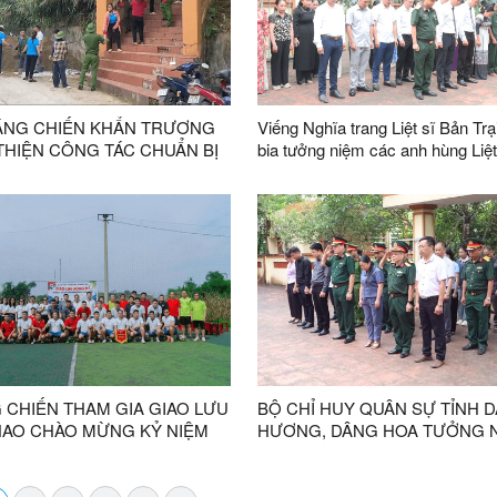
ÁNG CHIẾN KHẨN TRƯƠNG
Viếng Nghĩa trang Liệt sĩ Bản Trạ
THIỆN CÔNG TÁC CHUẨN BỊ
bia tưởng niệm các anh hùng Liệt
Ụ LẤY MẪU HÀI CỐT LIỆT SĨ
trên địa bàn xã Kháng Chiến và 
XÁC ĐỊNH ĐƯỢC THÔNG TIN
mặt, thăm hỏi, tặng quà gia đình 
sách
 CHIẾN THAM GIA GIAO LƯU
BỘ CHỈ HUY QUÂN SỰ TỈNH 
HAO CHÀO MỪNG KỶ NIỆM
HƯƠNG, DÂNG HOA TƯỞNG 
M VẬN HÀNH CHÍNH QUYỀN
CÁC ANH HÙNG KIỆT SỸ TẠI 
ƯƠNG HAI CẤP.
TRANG BẢN TRẠI