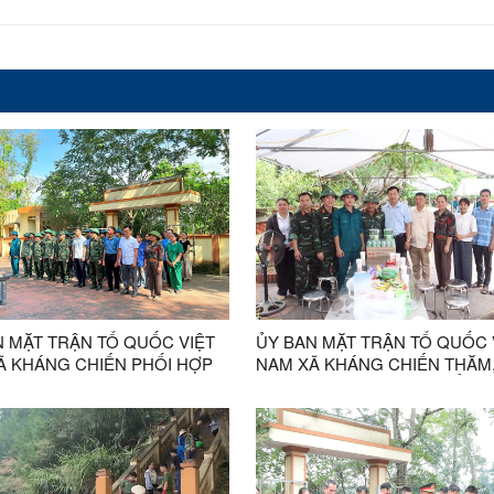
N MẶT TRẬN TỔ QUỐC VIỆT
ỦY BAN MẶT TRẬN TỔ QUỐC 
Ã KHÁNG CHIẾN PHỐI HỢP
NAM XÃ KHÁNG CHIẾN THĂM
ỨC VỆ SINH NGHĨA TRANG
TẶNG QUÀ ĐỘNG VIÊN TỔ C
Ĩ BẢN TRẠI SAU KHI HOÀN
TÁC THỰC HIỆN NHIỆM VỤ LẤ
 NHIỆM VỤ LẤY MẪU XÁC
MẪU XÁC ĐỊNH DANH TÍNH HÀ
ANH TÍNH HÀI CỐT LIỆT SĨ
LIỆT SĨ