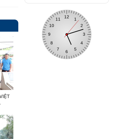
VIỆT
,
ÔNG
Y
I CỐT