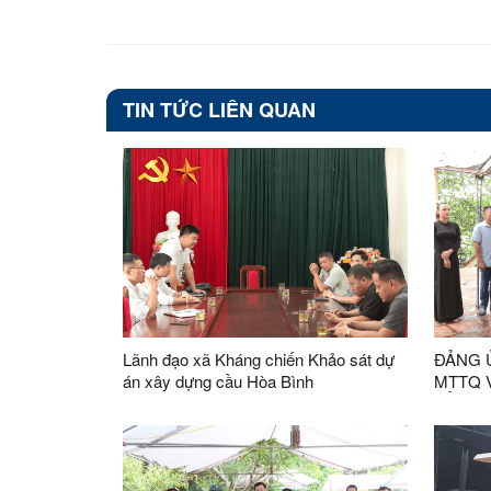
TIN TỨC LIÊN QUAN
Lãnh đạo xã Kháng chiến Khảo sát dự
ĐẢNG Ủ
án xây dựng cầu Hòa Bình
MTTQ 
TỔ CH
HOA T
LIỆT S
BẢN TR