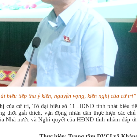
 biểu tiếp thu ý kiến, nguyện vọng, kiến nghị của cử tri”
hị của cử tri, Tổ đại biểu số 11 HĐND tỉnh phát biểu ti
ng thời giải thích, vận động nhân dân thực hiện các chủ
t của Nhà nước và Nghị quyết của HĐND tỉnh nhằm đáp ứ
Thực hiện: Trung tâm DVCI xã Khán