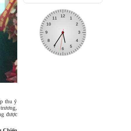
ếp thu ý
 trương,
ng được
g Chiến