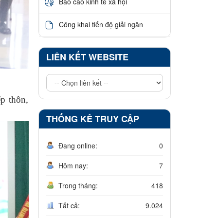
Báo cáo kinh tế xã hội
Công khai tiến độ giải ngân
LIÊN KẾT WEBSITE
p thôn,
THỐNG KÊ TRUY CẬP
Đang online:
0
Hôm nay:
7
Trong tháng:
418
Tất cả:
9.024