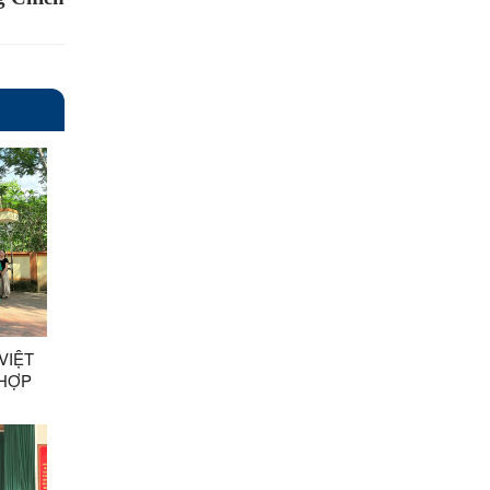
VIỆT
 HỢP
ANG
ÀN
ÁC
 SĨ