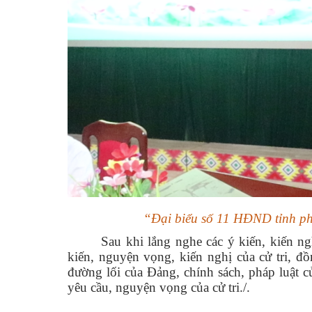
“Đại biểu số 11 HĐND tỉnh phát
Sau khi lắng nghe các ý kiến, kiến ng
kiến, nguyện vọng, kiến nghị của cử tri, đồ
đường lối của Đảng, chính sách, pháp luậ
yêu cầu, nguyện vọng của cử tri./.