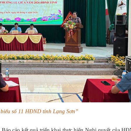
 biểu số 11 HĐND tỉnh Lạng Sơn”
e Báo cáo kết quả triển khai thực hiện Nghị quyết của H