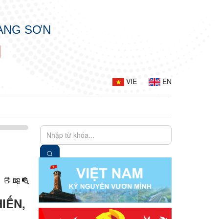
LẠNG SƠN
N
VIE
EN
IẾN,