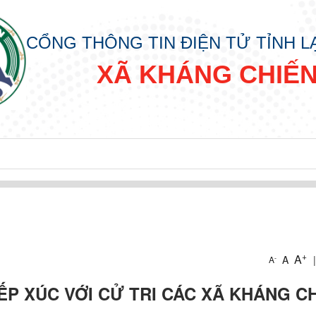
CỔNG THÔNG TIN ĐIỆN TỬ TỈNH 
XÃ KHÁNG CHIẾ
+
A
A
|
-
A
IẾP XÚC VỚI CỬ TRI CÁC XÃ KHÁNG CH