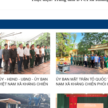
Y - HĐND - UBND - ỦY BAN
ỦY BAN MẶT TRẬN TỔ QUỐC 
VIỆT NAM XÃ KHÁNG CHIẾN
NAM XÃ KHÁNG CHIẾN PHỐI
ỨC LỄ DÂNG HƯƠNG, DÂNG
TỔ CHỨC VỆ SINH NGHĨA TR
ƯỞNG NIỆM CÁC ANH HÙNG
LIỆT SĨ BẢN TRẠI SAU KHI HO
Ĩ TẠI NGHĨA TRANG LIỆT SĨ
THÀNH NHIỆM VỤ LẤY MẪU X
ẠI
ĐỊNH DANH TÍNH HÀI CỐT LIỆT