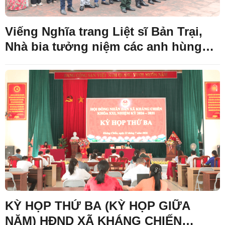
Viếng Nghĩa trang Liệt sĩ Bản Trại,
Nhà bia tưởng niệm các anh hùng
Liệt sĩ trên địa bàn xã Kháng Chiến
và gặp mặt, thăm hỏi, tặng quà gia
đình chính sách
KỲ HỌP THỨ BA (KỲ HỌP GIỮA
NĂM) HĐND XÃ KHÁNG CHIẾN