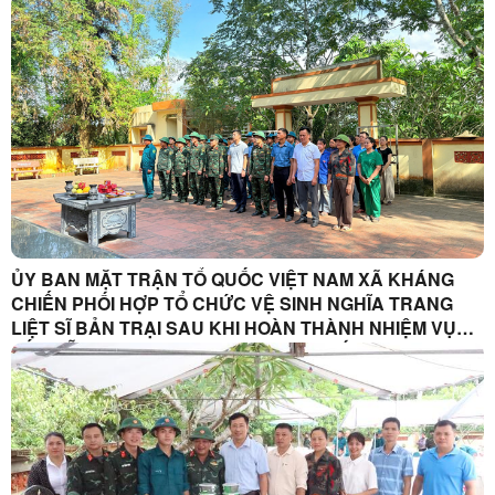
TRANG LIỆT SĨ BẢN TRẠI
ỦY BAN MẶT TRẬN TỔ QUỐC VIỆT NAM XÃ KHÁNG
CHIẾN PHỐI HỢP TỔ CHỨC VỆ SINH NGHĨA TRANG
LIỆT SĨ BẢN TRẠI SAU KHI HOÀN THÀNH NHIỆM VỤ
LẤY MẪU XÁC ĐỊNH DANH TÍNH HÀI CỐT LIỆT SĨ