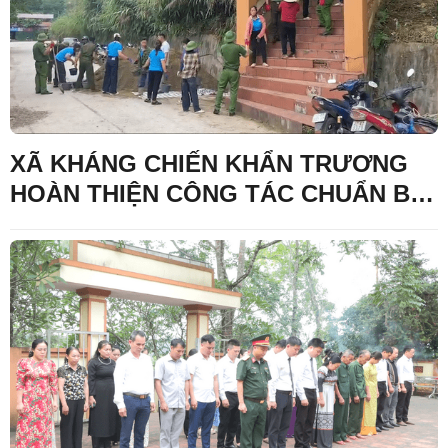
XÃ KHÁNG CHIẾN KHẨN TRƯƠNG
HOÀN THIỆN CÔNG TÁC CHUẨN BỊ
PHỤC VỤ LẤY MẪU HÀI CỐT LIỆT SĨ
CHƯA XÁC ĐỊNH ĐƯỢC THÔNG TIN