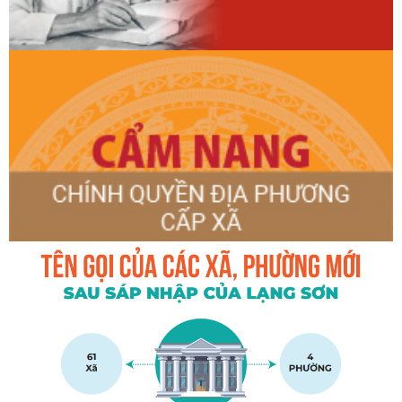
hành Trung ương Đảng khóa XIV.
Triển khai lấy mẫu sinh phẩm hài cốt liệt sĩ tại Nghĩa trang
Liệt sĩ Bản Trại, xã Kháng Chiến
Ban chấp hành Đoàn xã kháng chiến tổ chức Lễ thắp nến
tri ân các anh hùng liệt sĩ
XÃ KHÁNG CHIẾN KHẨN TRƯƠNG HOÀN THIỆN CÔNG TÁC
CHUẨN BỊ PHỤC VỤ LẤY MẪU HÀI CỐT LIỆT SĨ CHƯA XÁC
ĐỊNH ĐƯỢC THÔNG TIN
Viếng Nghĩa trang Liệt sĩ Bản Trại, Nhà bia tưởng niệm các
anh hùng Liệt sĩ trên địa bàn xã Kháng Chiến và gặp mặt,
thăm hỏi, tặng quà gia đình chính sách
KỲ HỌP THỨ BA (KỲ HỌP GIỮA NĂM) HĐND XÃ KHÁNG
CHIẾN KHÓA XXI, NHIỆM KỲ 2026-2031