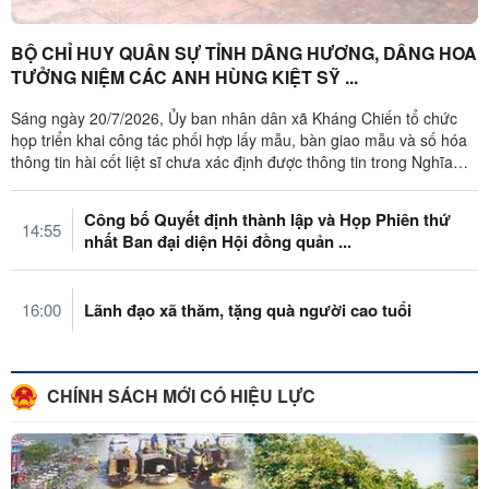
BỘ CHỈ HUY QUÂN SỰ TỈNH DÂNG HƯƠNG, DÂNG HOA
TƯỞNG NIỆM CÁC ANH HÙNG KIỆT SỸ ...
Sáng ngày 20/7/2026, Ủy ban nhân dân xã Kháng Chiến tổ chức
họp triển khai công tác phối hợp lấy mẫu, bàn giao mẫu và số hóa
thông tin hài cốt liệt sĩ chưa xác định được thông tin trong Nghĩa
trang ...
Công bố Quyết định thành lập và Họp Phiên thứ
14:55
nhất Ban đại diện Hội đồng quản ...
16:00
Lãnh đạo xã thăm, tặng quà người cao tuổi
CHÍNH SÁCH MỚI CÓ HIỆU LỰC