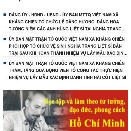
KHÓA XXI, NHIỆM KỲ 2026-2031
ĐẢNG ỦY - HĐND - UBND - ỦY BAN MTTQ VIỆT NAM XÃ
KHÁNG CHIẾN TỔ CHỨC LỄ DÂNG HƯƠNG, DÂNG HOA
TƯỞNG NIỆM CÁC ANH HÙNG LIỆT SĨ TẠI NGHĨA TRANG
LIỆT SĨ BẢN TRẠI
ỦY BAN MẶT TRẬN TỔ QUỐC VIỆT NAM XÃ KHÁNG CHIẾN
PHỐI HỢP TỔ CHỨC VỆ SINH NGHĨA TRANG LIỆT SĨ BẢN
TRẠI SAU KHI HOÀN THÀNH NHIỆM VỤ LẤY MẪU XÁC ĐỊNH
DANH TÍNH HÀI CỐT LIỆT SĨ
ỦY BAN MẶT TRẬN TỔ QUỐC VIỆT NAM XÃ KHÁNG CHIẾN
THĂM, TẶNG QUÀ ĐỘNG VIÊN TỔ CÔNG TÁC THỰC HIỆN
NHIỆM VỤ LẤY MẪU XÁC ĐỊNH DANH TÍNH HÀI CỐT LIỆT SĨ
CHUNG TAY THỰC HIỆN CHIẾN DỊCH 500 NGÀY ĐÊM LẤY
MẪU XÁC ĐỊNH DANH TÍNH HÀI CỐT LIỆT SĨ
ĐẢNG ỦY XÃ KHÁNG CHIẾN TỔ CHỨC HỘI NGHỊ BÁO CÁO
VIÊN THÁNG 7 NĂM 2026
Hội nghị toàn quốc nghiên cứu, học tập, quán triệt và triển
khai thực hiện Nghị quyết Hội nghị lần thứ ba Ban Chấp