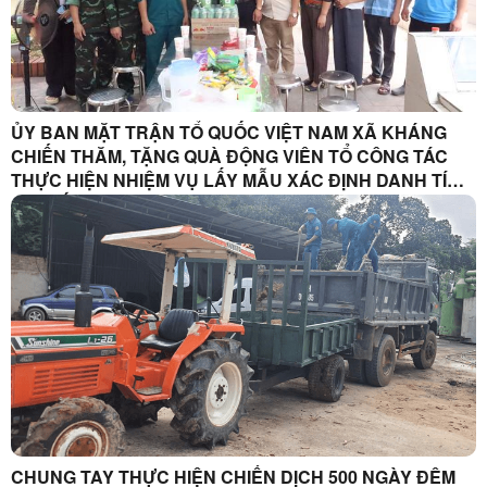
ỦY BAN MẶT TRẬN TỔ QUỐC VIỆT NAM XÃ KHÁNG
CHIẾN THĂM, TẶNG QUÀ ĐỘNG VIÊN TỔ CÔNG TÁC
THỰC HIỆN NHIỆM VỤ LẤY MẪU XÁC ĐỊNH DANH TÍNH
HÀI CỐT LIỆT SĨ
CHUNG TAY THỰC HIỆN CHIẾN DỊCH 500 NGÀY ĐÊM