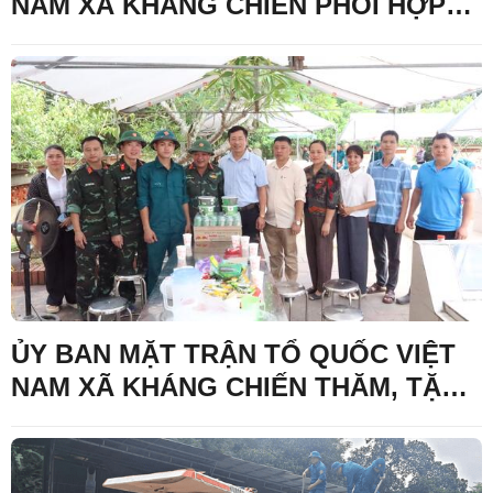
NAM XÃ KHÁNG CHIẾN PHỐI HỢP
TỔ CHỨC VỆ SINH NGHĨA TRANG
LIỆT SĨ BẢN TRẠI SAU KHI HOÀN
THÀNH NHIỆM VỤ LẤY MẪU XÁC
ĐỊNH DANH TÍNH HÀI CỐT LIỆT SĨ
ỦY BAN MẶT TRẬN TỔ QUỐC VIỆT
NAM XÃ KHÁNG CHIẾN THĂM, TẶNG
QUÀ ĐỘNG VIÊN TỔ CÔNG TÁC
THỰC HIỆN NHIỆM VỤ LẤY MẪU
XÁC ĐỊNH DANH TÍNH HÀI CỐT LIỆT