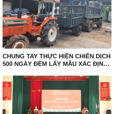
SĨ
CHUNG TAY THỰC HIỆN CHIẾN DỊCH
500 NGÀY ĐÊM LẤY MẪU XÁC ĐỊNH
DANH TÍNH HÀI CỐT LIỆT SĨ