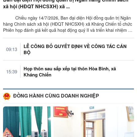
xã hội (HĐQT NHCSXH) xã ...
Chiều ngày 14/7/2026, Ban đại diện Hội đồng quản trị Ngân
hàng Chính sách xã hội (HĐQT NHCSXH) xã Kháng Chiến tổ chức
Phiên họp đánh giá kết quả hoạt động quý II và triển khai nhiệm vụ
quý ...
LỄ CÔNG BỐ QUYẾT ĐỊNH VỀ CÔNG TÁC CÁN
09:13
BỘ
Họp thôn sau sắp xếp tại thôn Hòa Bình, xã
15:39
Kháng Chiến
ĐỒNG HÀNH CÙNG DOANH NGHIỆP