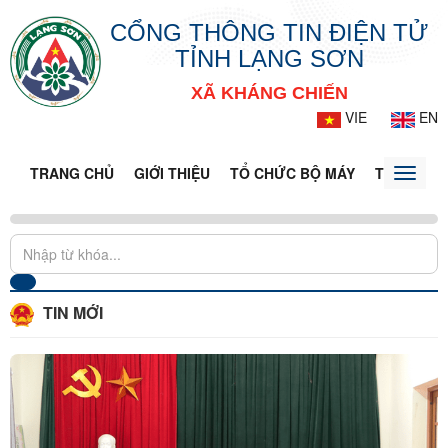
CỔNG THÔNG TIN ĐIỆN TỬ
TỈNH LẠNG SƠN
XÃ KHÁNG CHIẾN
VIE
EN
TRANG CHỦ
GIỚI THIỆU
TỔ CHỨC BỘ MÁY
TIN TỨC -
Toggle
naviga
TIN MỚI