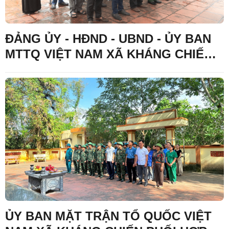
ĐẢNG ỦY - HĐND - UBND - ỦY BAN
MTTQ VIỆT NAM XÃ KHÁNG CHIẾN
TỔ CHỨC LỄ DÂNG HƯƠNG, DÂNG
HOA TƯỞNG NIỆM CÁC ANH HÙNG
LIỆT SĨ TẠI NGHĨA TRANG LIỆT SĨ
BẢN TRẠI
ỦY BAN MẶT TRẬN TỔ QUỐC VIỆT