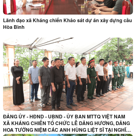
Lãnh đạo xã Kháng chiến Khảo sát dự án xây dựng cầu
Hòa Bình
ĐẢNG ỦY - HĐND - UBND - ỦY BAN MTTQ VIỆT NAM
XÃ KHÁNG CHIẾN TỔ CHỨC LỄ DÂNG HƯƠNG, DÂNG
HOA TƯỞNG NIỆM CÁC ANH HÙNG LIỆT SĨ TẠI NGHĨA