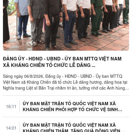
ĐẢNG ỦY - HĐND - UBND - ỦY BAN MTTQ VIỆT NAM
XÃ KHÁNG CHIẾN TỔ CHỨC LỄ DÂNG ...
Sáng ngày 06/8/2026, Đảng ủy - HĐND - UBND - Ủy ban MTTQ
Việt Nam xã Kháng Chiến đã tổ chức Lễ dâng hương, dâng hoa tại
Nghĩa trang Liệt sĩ Bản Trại nhằm tri ân, tưởng nhớ các Anh hùng
liệt sĩ đã anh ...
ỦY BAN MẶT TRẬN TỔ QUỐC VIỆT NAM XÃ
16:11
KHÁNG CHIẾN PHỐI HỢP TỔ CHỨC VỆ SINH
NGHĨA ...
ỦY BAN MẶT TRẬN TỔ QUỐC VIỆT NAM XÃ
14:01
KHÁNG CHIẾN THĂM, TẶNG QUÀ ĐỘNG VIÊN