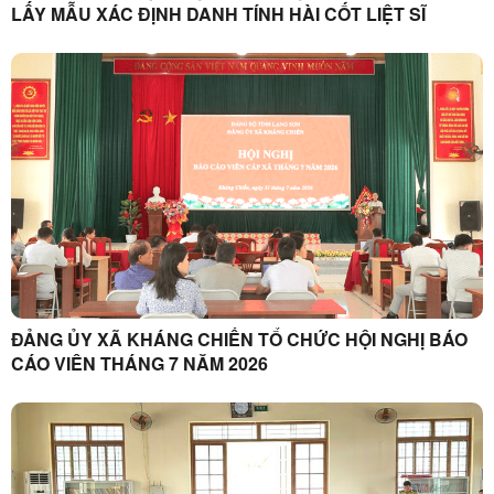
LẤY MẪU XÁC ĐỊNH DANH TÍNH HÀI CỐT LIỆT SĨ
ĐẢNG ỦY XÃ KHÁNG CHIẾN TỔ CHỨC HỘI NGHỊ BÁO
CÁO VIÊN THÁNG 7 NĂM 2026